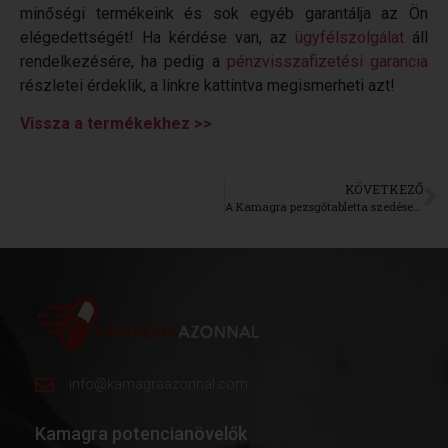
minőségi termékeink és sok egyéb garantálja az Ön
elégedettségét! Ha kérdése van, az
ügyfélszolgálat
áll
rendelkezésére, ha pedig a
pénzvisszafizetési garancia
részletei érdeklik, a linkre kattintva megismerheti azt!
Vissza a termékekhez >>
KÖVETKEZŐ
A Kamagra pezsgőtabletta szedése és Kamagra pezsgőtabletta gyakori kérdések
info@kamagraazonnal.com
Kamagra potencianövelők