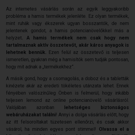
Az internetes vásárlás során az egyik leggyakoribb
probléma a hamis termékek jelenléte. Ez olyan termékek,
mint ruhák vagy ékszerek ugyan bosszantók, de nem
jelentenek gondot, a hamis potencianövelőkkel más a
helyzet
. A hamis termékek nem csak hogy nem
tartalmaznak aktív összetevőt, akár káros anyagok is
lehetnek bennük.
Ezen felül az összetevő is teljesen
ismeretlen, gyakran még a hamisítók sem tudják pontosan,
hogy mit adnak a „termékekhez”.
A másik gond, hogy a csomagolás, a doboz és a tabletták
kinézete akár az eredeti tökéletes utánzata lehet. Ennek
fényében valószínűleg Önben is felmerül, hogy inkább
teljesen lemond az online potencianövelő vásárlásról.
Valójában azonban
lehetséges biztonságos
webáruházakat találni
! Annyi a dolga vásárlás előtt, hogy
az itt felsoroltakat tüzetesen ellenőrzi, és csak akkor
vásárol, ha minden egyes pont stimmel!
Olvassa el a