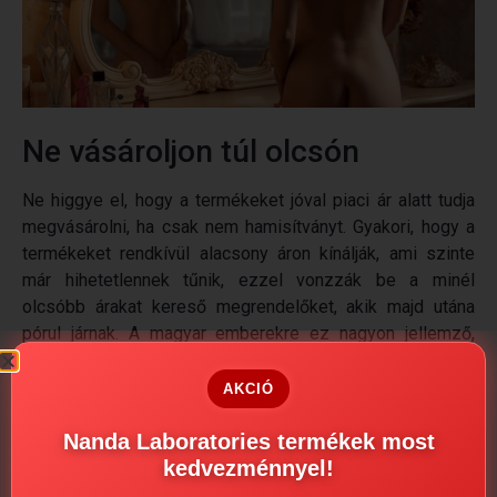
Ne vásároljon túl olcsón
Ne higgye el, hogy a termékeket jóval piaci ár alatt tudja
megvásárolni, ha csak nem hamisítványt. Gyakori, hogy a
termékeket rendkívül alacsony áron kínálják, ami szinte
már hihetetlennek tűnik, ezzel vonzzák be a minél
olcsóbb árakat kereső megrendelőket, akik majd utána
pórul járnak. A magyar emberekre ez nagyon jellemző,
hogy 1 Ft-ért eladnák az anyjukat is, így sok ember dől be
ezeknek. Szokták mondani, hogy “
olcsó húsnak híg a
AKCIÓ
leve
”.
És az is.
Keressen kedvező árakat, de ne higgyen
Nanda Laboratories termékek most
rögtön a szemének, ne ugorjon bele semmibe, olvasson
kedvezménnyel!
véleményeket fórumokon!
Nem éri meg pár száz forint
miatt kockáztatnia egészségét és hamis termékek