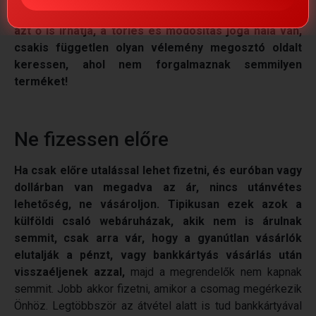
vélemény írására, azt ne vegye figyelembe, hiszen
azt ő is írhatja, a törlés és módosítás joga nála van,
csakis független olyan vélemény megosztó oldalt
keressen, ahol nem forgalmaznak semmilyen
terméket!
Ne fizessen előre
Ha csak előre utalással lehet fizetni, és euróban vagy
dollárban van megadva az ár, nincs utánvétes
lehetőség, ne vásároljon.
Tipikusan ezek azok a
külföldi csaló webáruházak, akik nem is árulnak
semmit, csak arra vár, hogy a gyanútlan vásárlók
elutalják a pénzt, vagy bankkártyás vásárlás után
visszaéljenek azzal,
majd a megrendelők nem kapnak
semmit. Jobb akkor fizetni, amikor a csomag megérkezik
Önhöz. Legtöbbször az átvétel alatt is tud bankkártyával