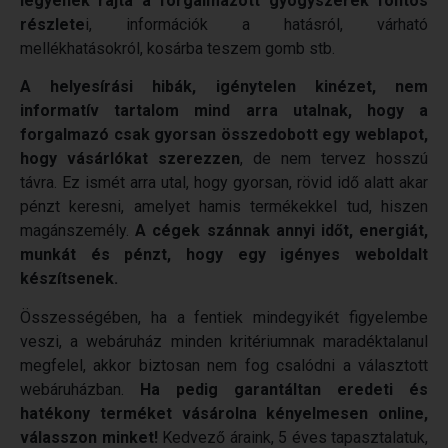
legyenek rajta a forgalmazott gyógyszerek fontos
részlete
i, információk a hatásról, várható
mellékhatásokról, kosárba teszem gomb stb.
A helyesírási hibák, igénytelen kinézet, nem
informatív tartalom mind arra utalnak, hogy a
forgalmazó csak gyorsan összedobott egy weblapot,
hogy vásárlókat szerezzen
, de nem tervez hosszú
távra. Ez ismét arra utal, hogy gyorsan, rövid idő alatt akar
pénzt keresni, amelyet hamis termékekkel tud, hiszen
magánszemély.
A cégek szánnak annyi időt, energiát,
munkát és pénzt, hogy egy igényes weboldalt
készítsenek.
Összességében, ha a fentiek mindegyikét figyelembe
veszi, a webáruház minden kritériumnak maradéktalanul
megfelel, akkor biztosan nem fog csalódni a választott
webáruházban.
Ha pedig garantáltan eredeti és
hatékony terméket vásárolna kényelmesen online,
válasszon minket!
Kedvező áraink, 5 éves tapasztalatuk,