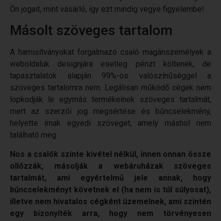
Ön jogait, mint vásárló, így ezt mindig vegye figyelembe!
Másolt szöveges tartalom
A hamisítványokat forgalmazó csaló magánszemélyek a
weboldaluk designjára esetleg pénzt költenek, de
tapasztalatok alapján 99%-os valószínűséggel a
szöveges tartalomra nem. Legálisan működő cégek nem
lopkodják le egymás termékeinek szöveges tartalmát,
mert az szerzői jog megsértése és bűncselekmény,
helyette írnak egyedi szöveget, amely máshol nem
található meg.
Nos a csalók szinte kivétel nélkül, innen onnan össze
ollózzák, másolják a webáruházak szöveges
tartalmát, ami egyértelmű jele annak, hogy
bűncselekményt követnek el (ha nem is túl súlyosat),
illetve nem hivatalos cégként üzemelnek, ami szintén
egy bizonyíték arra, hogy nem törvényesen