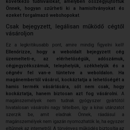
következő tudnivalókat, amelyben összegyűjtöttük
Önnek, hogyan szűrheti ki a hamisítványokat és
ezeket forgalmazó webshopokat
.
Csak bejegyzett, legálisan működő cégtől
vásároljon
Ez a legkritikusabb pont, amire mindig figyelni kell!
Ellenőrizze, hogy a weboldalt bejegyzett cég
üzemelteti-e, az elérhetőségük, adószámuk,
cégjegyzékszámuk, telephelyük, székhelyük és a
cégnév fel van-e tüntetve a weboldalon. Ha
magánembertől vásárol, kockáztatja a lehetőségét a
hamis termék vásárlására, sőt nem csak, hogy
kockáztatja, hanem biztosan azt fog vásárolni.
A
magánszemélyek nem tudnak gyógyszer gyártótól
hivatalosan vásárolni nagy tételben, így a kínai utánzatot
szerzik be, amit eladnak Önnek, ráadásul a
magánszemélyek nem igazán nyomozhatók le, ha egyszer
eltűnnek az internetről. A törvényes működés biztosítja az