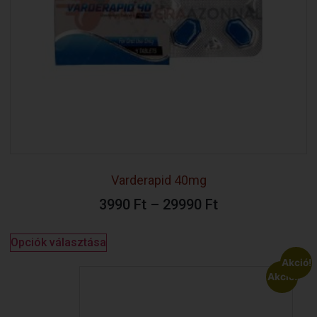
Varderapid 40mg
3990
Ft
–
29990
Ft
Opciók választása
Akció!
Akció!