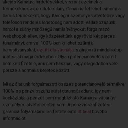
akciós
Kamagra
hirdetésekkel, viszont ezeknek a
termékeknek az eredete silány. Onnan is fel lehet ismerni a
hamis termékeket, hogy
Kamagra
személyes átvételére vagy
telefonon
rendelés
lehetőség nem adott. Vállalkozásunk
harcol a silány minőségű hamisítványokat forgalmazó
webshopok ellen, így közzétettünk egy rövid két perces
tanulmányt, amivel 100%-ban ki lehet szűrni a
hamisítványokat,
ezt itt elolvashatja
, szánjon rá mindenképp
időt saját maga érdekében. Olyan potencianövelő szerért
nem kell fizetnie, ami nem használ, vagy elégedetlen vele,
persze a normális keretek között.
Mi az általunk forgalmazott összes potencianövelő termékre
100%-os pénzvisszafizetési garanciát adunk, így nem
kockáztatja a pénzét sem megbízható
Kamagra
vásárlás
személyes átvétel esetén sem. A pénzvisszafizetési
garancia folyamatáról és feltételeiről
itt talál
bővebb
információt.