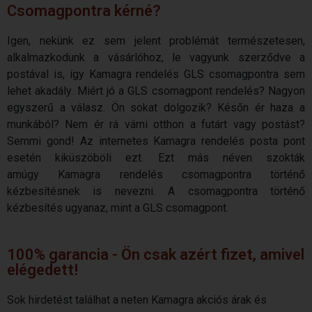
Csomagpontra kérné?
Igen, nekünk ez sem jelent problémát természetesen,
alkalmazkodunk a vásárlóhoz, le vagyunk szerződve a
postával is, így
Kamagra
rendelés
GLS csomagpontra sem
lehet akadály. Miért jó a GLS csomagpont
rendelés
? Nagyon
egyszerű a válasz. Ön sokat dolgozik? Későn ér haza a
munkából? Nem ér rá várni otthon a futárt vagy postást?
Semmi gond! Az
internetes
Kamagra
rendelés
posta pont
esetén kiküszöböli ezt. Ezt más néven szokták
amúgy
Kamagra
rendelés
csomagpontra történő
kézbesítésnek is nevezni. A csomagpontra történő
kézbesítés ugyanaz, mint a GLS csomagpont.
100% garancia - Ön csak azért fizet, amivel
elégedett!
Sok hirdetést találhat a neten
Kamagra
akciós árak és