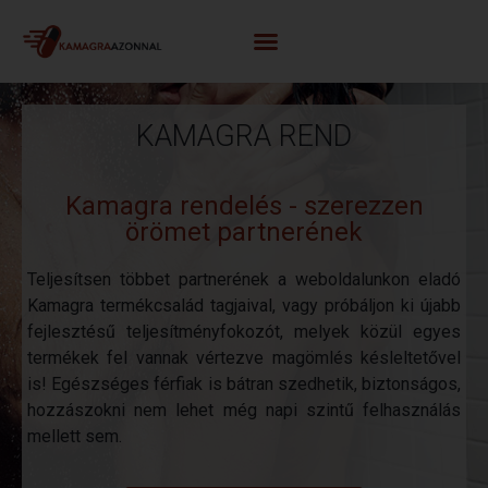
K
A
M
A
G
R
A
R
E
N
D
E
L
É
S
Kamagra rendelés - szerezzen
örömet partnerének
Teljesítsen többet partnerének a weboldalunkon eladó
Kamagra termékcsalád tagjaival, vagy próbáljon ki újabb
fejlesztésű teljesítményfokozót, melyek közül egyes
termékek fel vannak vértezve magömlés késleltetővel
is! Egészséges férfiak is bátran szedhetik, biztonságos,
hozzászokni nem lehet még napi szintű felhasználás
mellett sem.