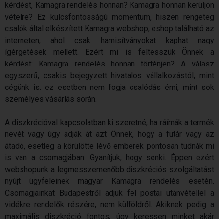
kérdést, Kamagra rendelés honnan? Kamagra honnan kerüljön
vételre? Ez kulcsfontosságú momentum, hiszen rengeteg
csalók által elkészített Kamagra webshop, eshop található az
interneten, ahol csak hamisítványokat kaphat nagy
ígérgetések mellett. Ezért mi is feltesszük Önnek a
kérdést: Kamagra rendelés honnan történjen? A válasz
egyszerű, csakis bejegyzett hivatalos vállalkozástól, mint
cégünk is. ez esetben nem fogja csalódás érni, mint sok
személyes vásárlás során.
A diszkrécióval kapcsolatban ki szeretné, ha ráírnák a termék
nevét vagy úgy adják át azt Önnek, hogy a futár vagy az
átadó, esetleg a körülötte lévő emberek pontosan tudnák mi
is van a csomagjában. Gyanítjuk, hogy senki. Éppen ezért
webshopunk a legmesszemenőbb diszkréciós szolgáltatást
nyújt ügyfeleinek magyar Kamagra rendelés esetén.
Csomagjainkat Budapestről adjuk fel postai utánvétellel a
vidékre rendelők részére, nem külföldről. Akiknek pedig a
maximális diszkréció fontos, úgy keressen minket akár