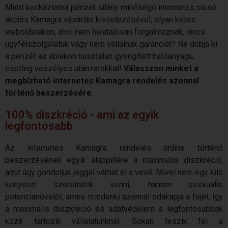
Miért kockáztatná pénzét silány minőségű
internetes
olcsó
akciós
Kamagra
vásárlás kivitelezésével, olyan kétes
weboldalakon, ahol nem hivatalosan forgalmaznak, nincs
ügyfélszolgálatuk vagy nem vállalnak garanciát? Ne dobja ki
a pénzét az ablakon hasztalan gyengített hatóanyagú,
esetleg veszélyes utánzatokkal!
Válasszon minket a
megbízható
internetes
Kamagra
rendelés
azonnal
történő beszerzésére
.
100% diszkréció - ami az egyik
legfontosabb
Az internetes Kamagra rendelés online történő
beszerzésének egyik alappillére a maximális diszkréció,
amit úgy gondoljuk joggal várhat el a vevő. Mivel nem egy kiló
kenyeret szeretnénk venni, hanem szexuális
potencianövelőt, amire mindenki azonnal odakapja a fejét, így
a maximális diszkréció és adatvédelem a legfontosabbak
közé tartozik vállalatunknál. Sokan teszik fel a