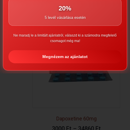
20%
Opciók választása
5 levél vásárlása esetén
Ne maradj le a limitált ajánlatról, válaszd ki a számodra megfelelő
csomagot még ma!
Megnézem az ajánlatot
Dapoxetine 60mg
3000
Ft
–
34860
Ft