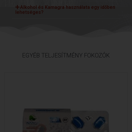
Alkohol és Kamagra használata egy időben
lehetséges?
EGYÉB TELJESÍTMÉNY FOKOZÓK