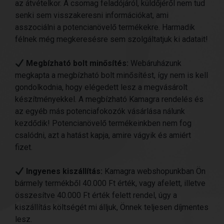
az átvételkor. A csomag feladójáról, küldőjéről nem tud
senki sem visszakeresni információkat, ami
asszociálni a potencianövelő termékekre. Harmadik
félnek még megkeresésre sem szolgáltatjuk ki adatait!
Megbízható bolt minősítés:
Webáruházunk
megkapta a megbízható bolt minősítést, így nem is kell
gondolkodnia, hogy elégedett lesz a megvásárolt
készítményekkel. A megbízható Kamagra rendelés és
az egyéb más potenciafokozók vásárlása nálunk
kezdődik! Potencianövelő termékeinkben nem fog
csalódni, azt a hatást kapja, amire vágyik és amiért
fizet.
Ingyenes kiszállítás:
Kamagra webshopunkban Ön
bármely termékből 40.000 Ft érték, vagy afelett, illetve
összesítve 40.000 Ft érték felett rendel, úgy a
kiszállítás költségét mi álljuk, Önnek teljesen díjmentes
lesz.