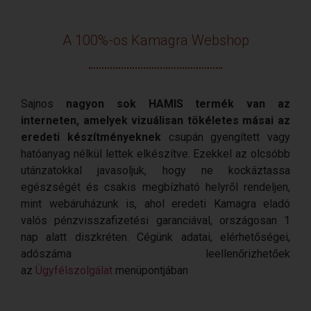
A 100%-os Kamagra Webshop
Sajnos
nagyon sok HAMIS termék van az
interneten, amelyek vizuálisan tökéletes másai az
eredeti készítményeknek
csupán gyengített vagy
hatóanyag nélkül lettek elkészítve. Ezekkel az olcsóbb
utánzatokkal javasoljuk, hogy ne kockáztassa
egészségét és csakis megbízható helyről rendeljen,
mint webáruházunk is, ahol eredeti Kamagra eladó
valós pénzvisszafizetési garanciával, országosan 1
nap alatt diszkréten. Cégünk adatai, elérhetőségei,
adószáma leellenőrizhetőek
az
Ügyfélszolgálat
menüpontjában