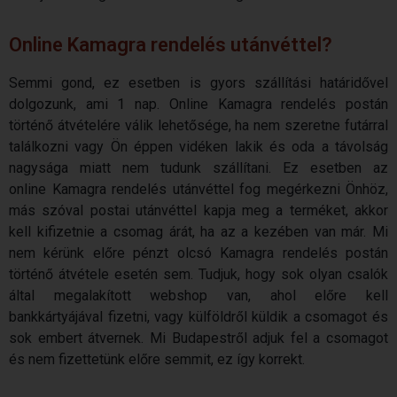
Online Kamagra rendelés utánvéttel?
Semmi gond, ez esetben is gyors szállítási határidővel
dolgozunk, ami 1 nap. Online
Kamagra
rendelés
postán
történő átvételére válik lehetősége, ha nem szeretne futárral
találkozni vagy Ön éppen vidéken lakik és oda a távolság
nagysága miatt nem tudunk szállítani. Ez esetben az
online
Kamagra
rendelés
utánvéttel fog megérkezni Önhöz,
más szóval postai utánvéttel kapja meg a terméket, akkor
kell kifizetnie a csomag árát, ha az a kezében van már. Mi
nem kérünk előre pénzt olcsó
Kamagra
rendelés
postán
történő átvétele esetén sem. Tudjuk, hogy sok olyan csalók
által megalakított webshop van, ahol előre kell
bankkártyájával fizetni, vagy külföldről küldik a csomagot és
sok embert átvernek. Mi Budapestről adjuk fel a csomagot
és nem fizettetünk előre semmit, ez így korrekt.