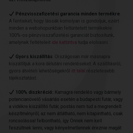
Pénzvisszafizetési garancia minden termékre
:
A fentieket, hogy lássák komolyan is gondoljuk, ezért
minden a webshopunkban feltüntetett termékekre
100%-os pénzvisszafizetési garanciát biztosítunk,
amelynek feltételeit
ide kattintva
tudja elolvasni.
Gyors kiszállítás
: Országosan már másnapra
kiszállítjuk a kora délutáni rendeléseket. A szállításról,
gyors átvételi lehetőségekről
itt talál
részletesebb
tájékoztatást.
100% diszkréció:
Kamagra rendelés vagy bármely
potencianövelő vásárlás esetén a budapesti futár, vagy
a vidékre kiszállító futár, postás nem tud a megrendelt
készítményről, az nem átlátható, nem kitapintható, csak
roncsolással felbontható, így Önnek nem kell
feszültnek lenni, vagy kényelmetlennek éreznie magát