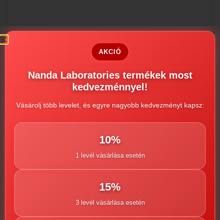
AKCIÓ
Nanda Laboratories termékek most
kedvezménnyel!
Vásárolj több levelet, és egyre nagyobb kedvezményt kapsz:
10%
1 levél vásárlása esetén
15%
Sildelay 160mg
3 levél vásárlása esetén
3990
Ft
–
23990
Ft