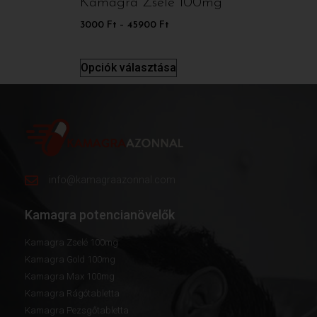
Kamagra Zselé 100mg
3000
Ft
–
45900
Ft
Opciók választása
info@kamagraazonnal.com
Kamagra potencianövelők
Kamagra Zselé 100mg
Kamagra Gold 100mg
Kamagra Max 100mg
Kamagra Rágótabletta
Kamagra Pezsgőtabletta