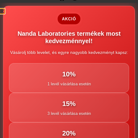
Kategória
Kamagra potencianövelők
AKCIÓ
Tags
Kamagra Max árak
,
Kamagra Max eladó
,
Kamagra
Max recept nélkül
,
Kamagra Max rendelés
,
Kamagra
Nanda Laboratories termékek most
Max tapasztalatok
,
Kamagra Max vásárlás
,
Kamagra
kedvezménnyel!
Max vélemények
,
Kamagra Max vény nélkül
,
Kamagra
Max vétel
Vásárolj több levelet, és egyre nagyobb kedvezményt kapsz:
10%
1 levél vásárlása esetén
15%
Kapcsolódó termékek
3 levél vásárlása esetén
20%