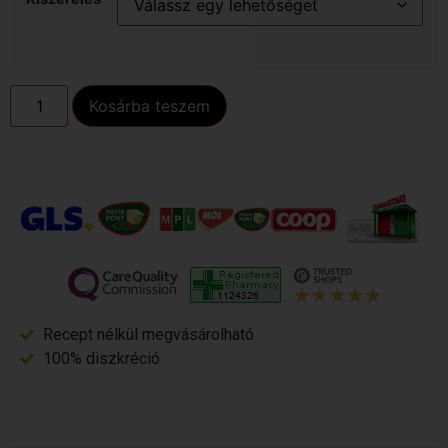
Kosárba teszem
Recept nélkül megvásárolható
100% diszkréció