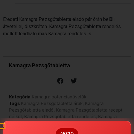
Eredeti Kamagra Pezsgőtabletta eladó pár órán belüli
átvétellel, diszkréten. Kamagra Pezsgőtabletta rendelés
mellett leadható más Kamagra rendelés is
Kamagra Pezsgőtabletta
Kategória
Kamagra potencianövelők
Tags
Kamagra Pezsgőtabletta árak
,
Kamagra
Pezsgőtabletta eladó
,
Kamagra Pezsgőtabletta recept
nélkül
,
Kamagra Pezsgőtabletta rendelés
,
Kamagra
Pezsgőtabletta tapasztalatok
,
Kamagra Pezsgőtabletta
vásárlás
,
Kamagra Pezsgőtabletta vélemények
,
AKCIÓ