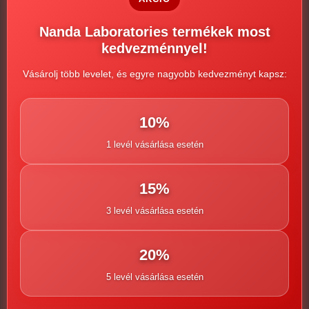
Kamagra Pezsgőtabletta vény nélkül
,
Kamagra
Pezsgőtabletta vétel
Nanda Laboratories termékek most
kedvezménnyel!
Vásárolj több levelet, és egyre nagyobb kedvezményt kapsz:
10%
1 levél vásárlása esetén
Kapcsolódó termékek
15%
3 levél vásárlása esetén
20%
5 levél vásárlása esetén