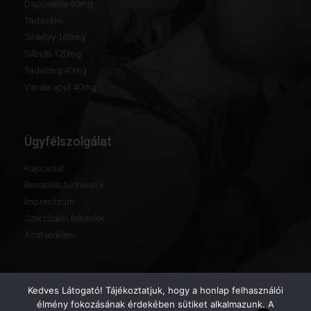
Dapoxetine 60mg
Tadaslow
Sildelay 160mg
Silbido 120mg
Tadalong 40mg
Varderapid 40mg
Ügyfélszolgálat
Kapcsolat
Rendelési tudnivalók
Impresszum
Szerződési feltételek
Adatvédelem
Kedves Látogató! Tájékoztatjuk, hogy a honlap felhasználói
élmény fokozásának érdekében sütiket alkalmazunk. A