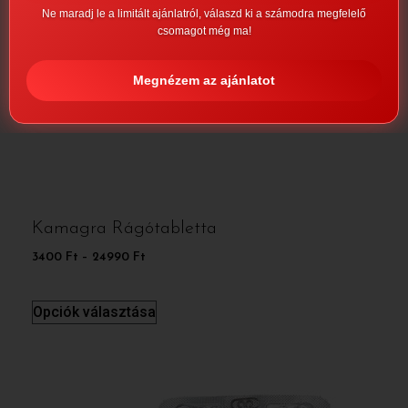
Ne maradj le a limitált ajánlatról, válaszd ki a számodra megfelelő
csomagot még ma!
Megnézem az ajánlatot
Kamagra Rágótabletta
3400
Ft
–
24990
Ft
Opciók választása