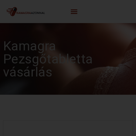
Kamagra
Pezsgőtabletta
vásárlás