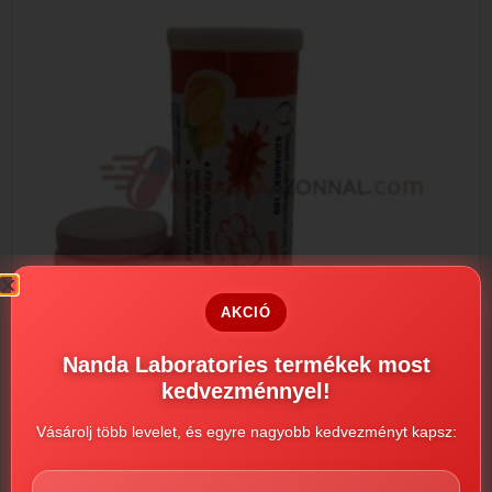
AKCIÓ
Nanda Laboratories termékek most
kedvezménnyel!
Vásárolj több levelet, és egyre nagyobb kedvezményt kapsz:
Kamagra Pezsgőtabletta
7500
Ft
–
33000
Ft