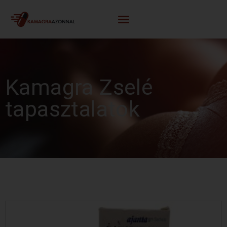
Kamagra Zselé
tapasztalatok