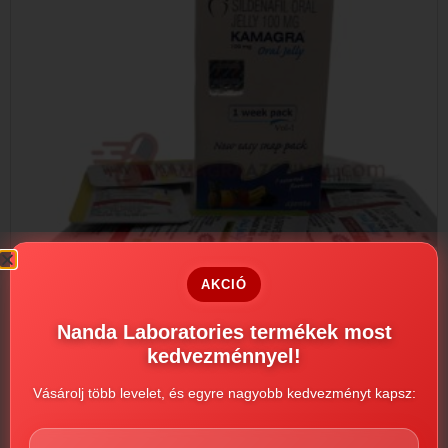
AKCIÓ
Nanda Laboratories termékek most
kedvezménnyel!
Vásárolj több levelet, és egyre nagyobb kedvezményt kapsz:
Kamagra Zselé 100mg
3000
Ft
–
45900
Ft