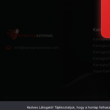
Kamagra
Kamagra Z
Kamagra 
info@kamagraazonnal.com
Kamagra 
Kamagra R
Kamagra P
Super Kama
Kedves Látogató! Tájékoztatjuk, hogy a honlap felhas