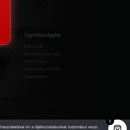
ók
Ügyfélszolgálat
Kapcsolat
Rendelési tudnivalók
Impresszum
Szerződési feltételek
Adatvédelem
0
használatával ön a tájékoztatásunkat tudomásul veszi.