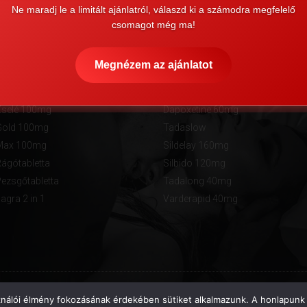
Ne maradj le a limitált ajánlatról, válaszd ki a számodra megfelelő
csomagot még ma!
Megnézem az ajánlatot
 potencianövelők
Egyéb teljesítményfokoz
selé 100mg
Dapoxetine 60mg
Gold 100mg
Tadaslow
Max 100mg
Sildelay 160mg
ágótabletta
Silbido 120mg
ezsgőtabletta
Tadalong 40mg
gra 2 in 1
Varderapid 40mg
ználói élmény fokozásának érdekében sütiket alkalmazunk. A honlapunk 
2015 © Minden jog fenntartva! kamagraazonnal.com