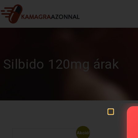
Silbido 120mg árak
Akció!