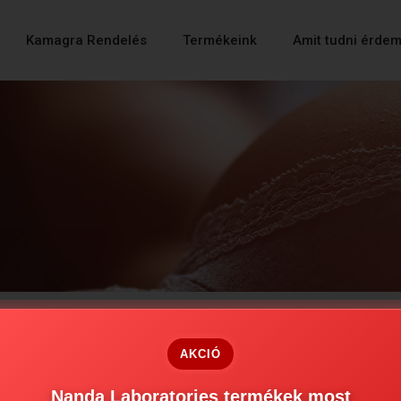
Kamagra Rendelés
Termékeink
Amit tudni érde
AKCIÓ
Nanda Laboratories termékek most