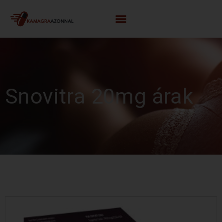
Snovitra 20mg árak