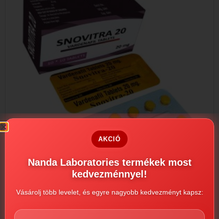
AKCIÓ
Nanda Laboratories termékek most
kedvezménnyel!
Vásárolj több levelet, és egyre nagyobb kedvezményt kapsz:
Snovitra 20mg
2990
Ft
–
26450
Ft