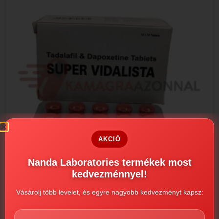
AKCIÓ
Nanda Laboratories termékek most
kedvezménnyel!
Vásárolj több levelet, és egyre nagyobb kedvezményt kapsz:
Super Vidalista
3990
Ft
–
36190
Ft