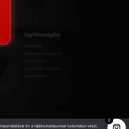
ók
Ügyfélszolgálat
Kapcsolat
Rendelési tudnivalók
Impresszum
Szerződési feltételek
Adatvédelem
0
használatával ön a tájékoztatásunkat tudomásul veszi.