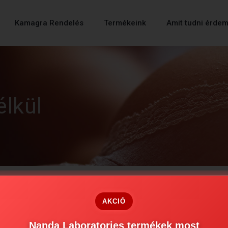
Kamagra Rendelés
Termékeink
Amit tudni érde
élkül
AKCIÓ
Nanda Laboratories termékek most