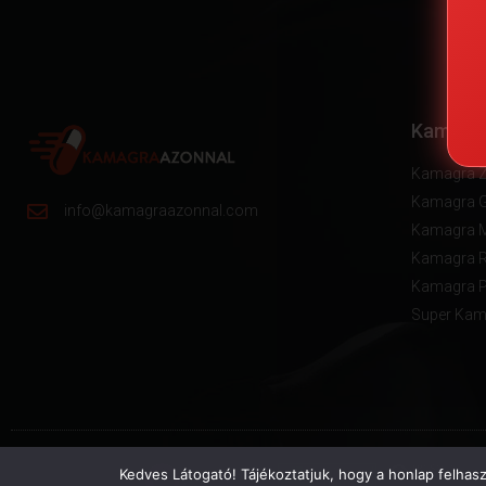
Kamagra
Kamagra Z
Kamagra 
info@kamagraazonnal.com
Kamagra 
Kamagra R
Kamagra P
Super Kama
Kedves Látogató! Tájékoztatjuk, hogy a honlap felhas