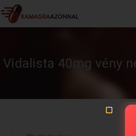
Vidalista 40mg vény n