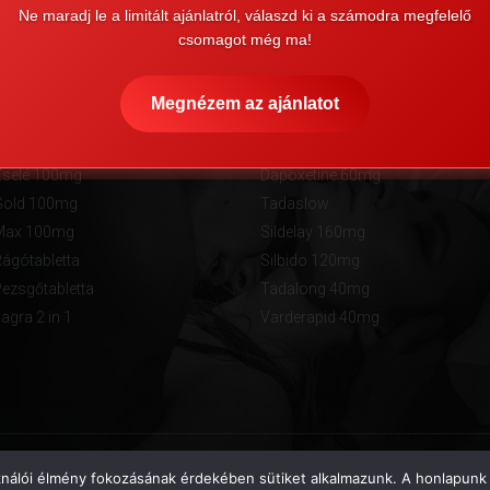
Ne maradj le a limitált ajánlatról, válaszd ki a számodra megfelelő
csomagot még ma!
Megnézem az ajánlatot
 potencianövelők
Egyéb teljesítményfokoz
selé 100mg
Dapoxetine 60mg
Gold 100mg
Tadaslow
Max 100mg
Sildelay 160mg
ágótabletta
Silbido 120mg
ezsgőtabletta
Tadalong 40mg
gra 2 in 1
Varderapid 40mg
ználói élmény fokozásának érdekében sütiket alkalmazunk. A honlapunk 
2015 © Minden jog fenntartva! kamagraazonnal.com