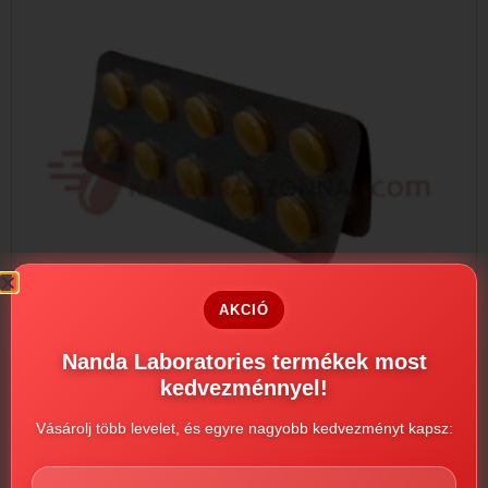
AKCIÓ
Nanda Laboratories termékek most
kedvezménnyel!
Vásárolj több levelet, és egyre nagyobb kedvezményt kapsz:
Vidalista 60 mg
3330
Ft
–
32290
Ft