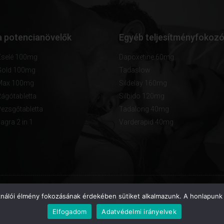
 potencianövelők
Egyéb teljesítményfokoz
selé 100mg
Dapoxetine 60mg
Gold 100mg
Tadaslow
Max 100mg
Sildelay 160mg
ágótabletta
Silbido 120mg
ezsgőtabletta
Tadalong 40mg
gra 2 in 1
Varderapid 40mg
ználói élmény fokozásának érdekében sütiket alkalmazunk. A honlapunk 
2015 © Minden jog fenntartva! kamagraazonnal.com
Elfogadom
Adatvédelmi irányelvek