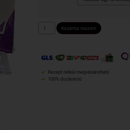
Kosárba teszem
Recept nélkül megvásárolható
100% diszkréció