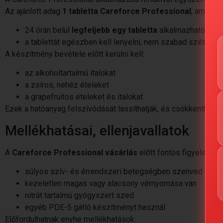
Az ajánlott adag
1 tabletta Careforce Professional
, amelyet
24 órán belül
legfeljebb egy tabletta
alkalmazható
a tablettát egészben kell lenyelni, nem szabad szétrágni
A készítmény bevétele előtt kerülni kell:
az alkoholtartalmú italokat
a zsíros, nehéz ételeket
a grapefruitos ételeket és italokat
Ezek a hatóanyag felszívódását lassíthatják, és csökkenthetik a
Mellékhatásai, ellenjavallatok
A
Careforce Professional vásárlás
előtt fontos figyelembe 
súlyos szív- és érrendszeri betegségben szenved
kezeletlen magas vagy alacsony vérnyomása van
nitrát tartalmú gyógyszert szed
egyéb PDE-5 gátló készítményt használ
Előfordulhatnak enyhe mellékhatások: