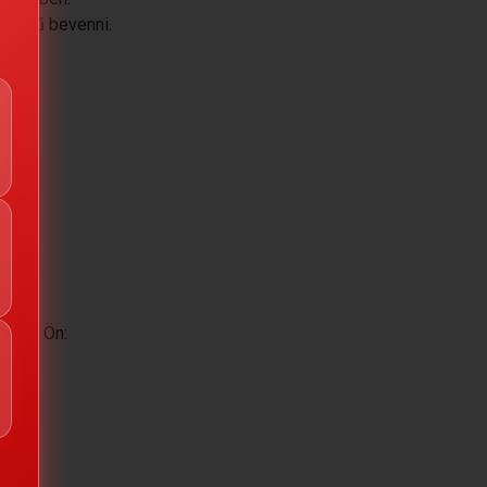
lszerű bevenni.
t, ha Ön: