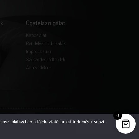
ók
Ügyfélszolgálat
Kapcsolat
Rendelési tudnivalók
Impresszum
Szerződési feltételek
Adatvédelem
0
használatával ön a tájékoztatásunkat tudomásul veszi.
Rendeléskövetés