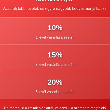
 egy pohár vízzel, az együttlét előtt körülbelül 30–45 perccel cé
Vásárolj több levelet, és egyre nagyobb kedvezményt kapsz:
10%
1 levél vásárlása esetén
15%
 kívánt hatást.
3 levél vásárlása esetén
venni az ellenjavallatokat. A készítmény alkalmazása nem javasol
20%
5 levél vásárlása esetén
Ne maradj le a limitált ajánlatról, válaszd ki a számodra megfelelő