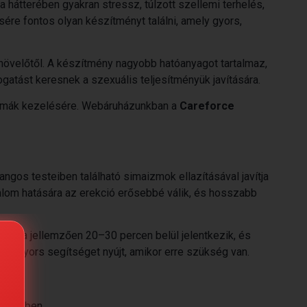
a hátterében gyakran stressz, túlzott szellemi terhelés,
ére fontos olyan készítményt találni, amely gyors,
anövelőtől. A készítmény nagyobb hatóanyagot tartalmaz,
gatást keresnek a szexuális teljesítményük javítására.
lémák kezelésére. Webáruházunkban a
Careforce
langos testeiben található simaizmok ellazításával javítja
galom hatására az erekció erősebbé válik, és hosszabb
hatása jellemzően 20–30 percen belül jelentkezik, és
, de gyors segítséget nyújt, amikor erre szükség van.
érdekében.