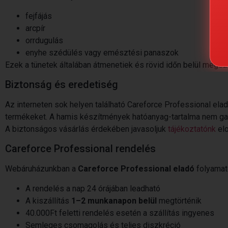
fejfájás
arcpír
orrdugulás
enyhe szédülés vagy emésztési panaszok
Ezek a tünetek általában átmenetiek és rövid időn belül megs
Biztonság és eredetiség
Az interneten sok helyen található Careforce Professional ela
termékeket. A hamis készítmények hatóanyag-tartalma nem gar
A biztonságos vásárlás érdekében javasoljuk
tájékoztatónk
elo
Careforce Professional rendelés
Webáruházunkban a
Careforce Professional eladó
folyamato
A rendelés a nap 24 órájában leadható
A kiszállítás
1–2 munkanapon belül
megtörténik
40.000Ft feletti rendelés esetén a szállítás ingyenes
Semleges csomagolás és teljes diszkréció