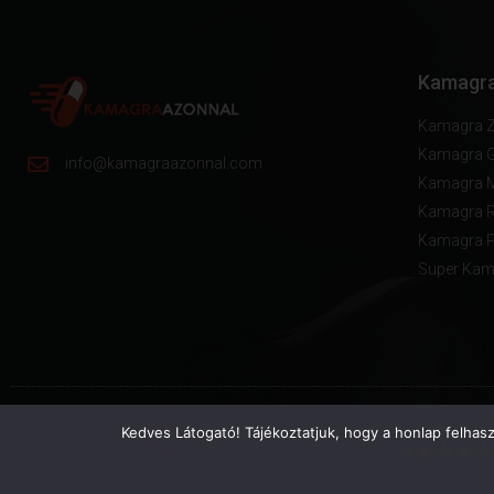
Kamagra
Kamagra Z
Kamagra 
info@kamagraazonnal.com
Kamagra 
Kamagra R
Kamagra P
Super Kama
Kedves Látogató! Tájékoztatjuk, hogy a honlap felhas