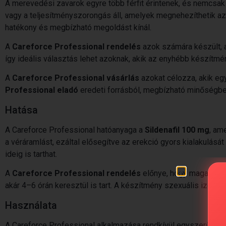
A merevedési zavarok egyre több férfit érintenek, és nemcsak f
vagy a teljesítményszorongás áll, amelyek megnehezíthetik az 
hatékony és megbízható megoldást kínál.
A
Careforce Professional rendelés
azok számára készült, a
így ideális választás lehet azoknak, akik az enyhébb készítmé
A
Careforce Professional vásárlás
azokat célozza, akik e
Professional eladó
eredeti forrásból, megbízható minőségbe
Hatása
A Careforce Professional hatóanyaga a
Sildenafil 100 mg
, am
a véráramlást, ezáltal elősegítve az erekció gyors kialakulás
ideig is tarthat.
A
Careforce Professional rendelés
előnye, hogy magas ható
akár 4–6 órán keresztül is tart. A készítmény szexuális izgalom
Használata
A Careforce Professional alkalmazása rendkívül egyszerű, ugy