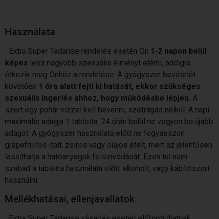
Használata
Extra Super Tadarise rendelés esetén Ön
1-2 napon belül
képes
lesz nagyobb szexuális élményt elérni, addigra
érkezik meg Önhöz a rendelése. A gyógyszer bevételét
követően
1 óra alatt fejti ki hatását, ekkor szükséges
szexuális ingerlés ahhoz, hogy működésbe lépjen.
A
szert egy pohár vízzel kell bevenni, szétrágás nélkül. A napi
maximális adagja 1 tabletta. 24 órán belül ne vegyen be újabb
adagot. A gyógyszer használata előtt ne fogyasszon
grapefruitos italt, zsíros vagy olajos ételt, mert az jelentősen
lassíthatja a hatóanyagok felszívódását. Ezen túl nem
szabad a tabletta használata előtt alkoholt, vagy kábítószert
használni.
Mellékhatásai, ellenjavallatok
Extra Super Tadarise vásárlás esetén előfordulhatnak