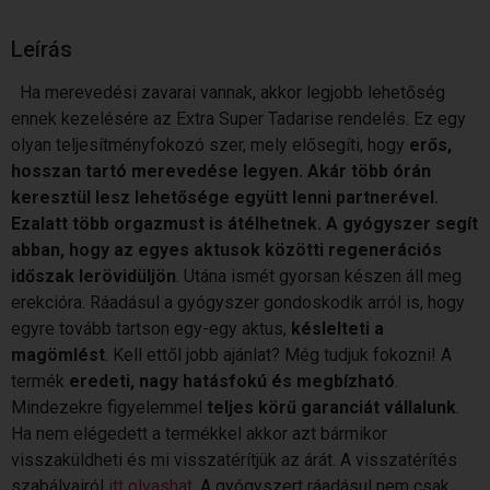
Leírás
Ha merevedési zavarai vannak, akkor legjobb lehetőség
ennek kezelésére az Extra Super Tadarise rendelés. Ez egy
olyan teljesítményfokozó szer, mely elősegíti, hogy
erős,
hosszan tartó merevedése legyen. Akár több órán
keresztül lesz lehetősége együtt lenni partnerével.
Ezalatt több orgazmust is átélhetnek. A gyógyszer segít
abban, hogy az egyes aktusok közötti regenerációs
időszak lerövidüljön
. Utána ismét gyorsan készen áll meg
erekcióra. Ráadásul a gyógyszer gondoskodik arról is, hogy
egyre tovább tartson egy-egy aktus,
késlelteti a
magömlést
. Kell ettől jobb ajánlat? Még tudjuk fokozni! A
termék
eredeti, nagy hatásfokú és megbízható
.
Mindezekre figyelemmel
teljes körű garanciát vállalunk
.
Ha nem elégedett a termékkel akkor azt bármikor
visszaküldheti és mi visszatérítjük az árát. A visszatérítés
szabályairól
itt olvashat
. A gyógyszert ráadásul nem csak