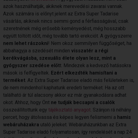
azok használhatják, akiknek merevedési zavarai vannak.
Azok számára is előnyt jelent az Extra Super Tadarise
vásárlás, akiknek nincs semmi gond a férfiasságával, csak
szeretnének még erősebb keményedést, még hosszabb
együtt töltött időt, még tovább tartó erekciót. A gyógyszerre
nem lehet rászokni
! Nem okoz semmilyen függőséget, ha
abbahagyja a szedését minden
visszatér a régi
kerékvágásba, szexuális élete olyan lesz, mint a
gyógyszer szedése előt
t. Mindezek a kedvező hatásokra
mások is felfigyeltek.
Ezért elkezdték hamisítani a
terméket
. Az Extra Super Tadarise eladó más felületeken is,
de nem mindenhol kaphatunk eredeti terméket. Ha az ott
található ár túl alacsony akkor ez már gyanakodásra adhat
okot. Ahhoz, hogy Önt
ne tudják becsapni a csalók
összeállítottunk egy
tájékoztató anyagot
. Szánjon rá néhány
percet, hogy átolvassa és képes legyen felismerni a
hamis
webáruházakra
utaló jeleket. Webáruházunkban az Extra
Super Tadarise eladó folyamatosan, így rendelését a nap 24