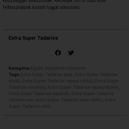
készséggel válaszolnak. Reméljük Önt is több ezer
felhasználónk között fogjuk üdvözölni.
Extra Super Tadarise
Kategória
Egyéb teljesítményfokozók
Tags
Extra Super Tadarise árak
,
Extra Super Tadarise
eladó
,
Extra Super Tadarise recept nélkül
,
Extra Super
Tadarise rendelés
,
Extra Super Tadarise tapasztalatok
,
Extra Super Tadarise vásárlás
,
Extra Super Tadarise
vélemények
,
Extra Super Tadarise vény nélkül
,
Extra
Super Tadarise vétel