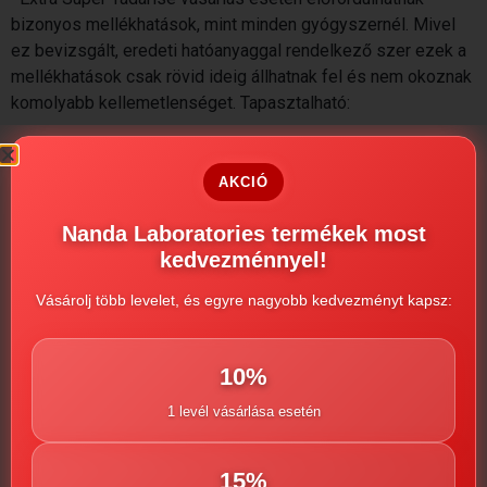
bizonyos mellékhatások, mint minden gyógyszernél. Mivel
ez bevizsgált, eredeti hatóanyaggal rendelkező szer ezek a
mellékhatások csak rövid ideig állhatnak fel és nem okoznak
komolyabb kellemetlenséget. Tapasztalható:
arc- bőrpír
bőrszárazság
AKCIÓ
fényérzékenység
orrdugulás
Nanda Laboratories termékek most
A mellékhatások a gyógyszer rendszeres szedése során
kedvezménnyel!
teljesen megszűnnek, mivel a szervezet hozzászokik a
hatóanyagokhoz. Ellenjavallt a használat az alábbi
Vásárolj több levelet, és egyre nagyobb kedvezményt kapsz:
betegségek esetén:
magas vérnyomás
10%
vese-májbetegség
1 levél vásárlása esetén
öröklött szembetegség
szívbetegség
Ha bármilyen rendellenességet tapasztal kérjük jelezze
15%