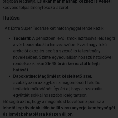
órájában leadhatja. És
akár már másnap kézhez is veheti
kedvenc teljesítményfokozó szerét.
Hatása
Az Extra Super Tadarise két hatóanyaggal rendelkezik:
Tadalafil:
A péniszben lévő izmok lazításával elősegíti
a vér beáramlását a hímvesszőbe. Ezzel nagy fokú
erekciót okoz és segít a szexuális teljesítmény
növelésében. Szinte egyedülállóan hosszú hatóidővel
rendelkezik, akár
36-48 órán keresztül kifejti
hatását.
Dapoxetine: Magömlést késleltető
szer,
szabályozza az agyban, a magömlésért felelős
területek működését. Így éri el, hogy a szexuális
együttlét sokkal hosszabb ideig tartson.
Elősegíti azt is, hogy a magömlést követően a pénisz a
lehető legrövidebb időn belül visszanyerje keménységét
és ismét behatolásra készen álljon
.