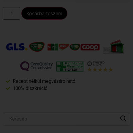
Kosárba teszem
Recept nélkül megvásárolható
100% diszkréció